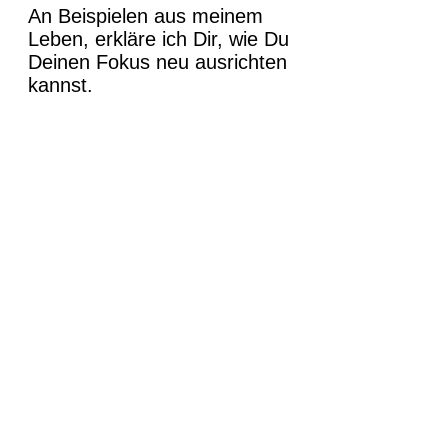
An Beispielen aus meinem
Leben, erkläre ich Dir, wie Du
Deinen Fokus neu ausrichten
kannst.
Du lernst mit...
- einfachen Übungen
- verständlichen Erklärungen
- Spaß & Action
...wie Du es schaffen kannst,
Stress zu reduzieren und Dein
Mindset auf Glück und Erfolg
auszurichten.
Hier gehts zum Buch