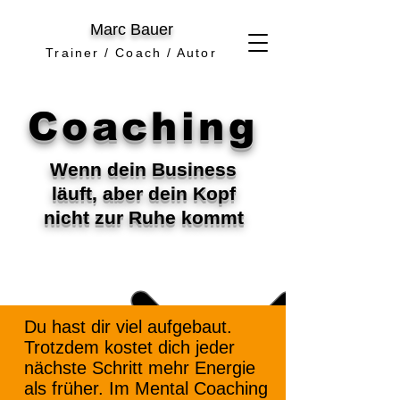
Marc Bauer
Trainer / Coach / Autor
Coaching
Wenn dein Business
läuft, aber dein Kopf
nicht zur Ruhe kommt
Du hast dir viel aufgebaut.
Trotzdem kostet dich jeder
nächste Schritt mehr Energie
als früher. Im Mental Coaching